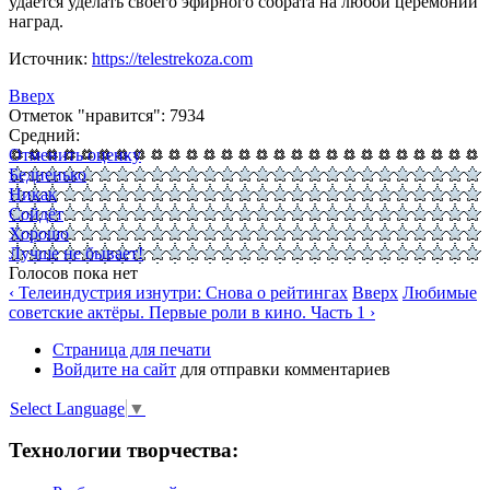
удается уделать своего эфирного собрата на любой церемонии
наград.
Источник:
https://telestrekoza.com
Вверх
Отметок "нравится": 7934
Средний:
Отменить оценку
Бедненько
Никак
Сойдёт
Хорошо
Лучше не бывает!
Голосов пока нет
‹ Телеиндустрия изнутри: Снова о рейтингах
Вверх
Любимые
советские актёры. Первые роли в кино. Часть 1 ›
Страница для печати
Войдите на сайт
для отправки комментариев
Select Language
▼
Технологии творчества: