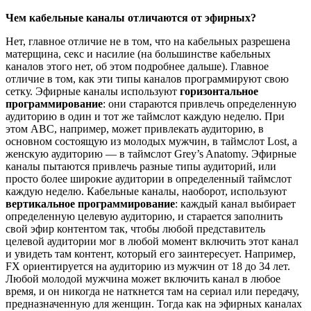
Чем кабельные каналы отличаются от эфирных?
Нет, главное отличие не в том, что на кабельных разрешена
матерщина, секс и насилие (на большинстве кабельных
каналов этого нет, об этом подробнее дальше). Главное
отличие в том, как эти типы каналов программируют свою
сетку. Эфирные каналы используют
горизонтальное
программирование
: они стараются привлечь определенную
аудиторию в один и тот же таймслот каждую неделю. При
этом ABC, например, может привлекать аудиторию, в
основном состоящую из молодых мужчин, в таймслот Lost, а
женскую аудиторию — в таймслот Grey’s Anatomy. Эфирные
каналы пытаются привлечь разные типы аудиторий, или
просто более широкие аудитории в определенный таймслот
каждую неделю. Кабельные каналы, наоборот, используют
вертикальное программирование
: каждый канал выбирает
определенную целевую аудиторию, и старается заполнить
свой эфир контентом так, чтобы любой представитель
целевой аудитории мог в любой момент включить этот канал
и увидеть там контент, который его заинтересует. Например,
FX ориентируется на аудиторию из мужчин от 18 до 34 лет.
Любой молодой мужчина может включить канал в любое
время, и он никогда не наткнется там на сериал или передачу,
предназначенную для женщин. Тогда как на эфирных каналах