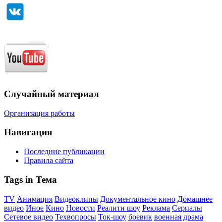
Случайный материал
Организация работы
Навигация
Последние публикации
Правила сайта
Tags in Тема
TV
Анимация
Видеоклипы
Документальное кино
Домашнее
видео
Иное
Кино
Новости
Реалити шоу
Реклама
Сериалы
Сетевое видео
Техвопросы
Ток-шоу
боевик
военная драма