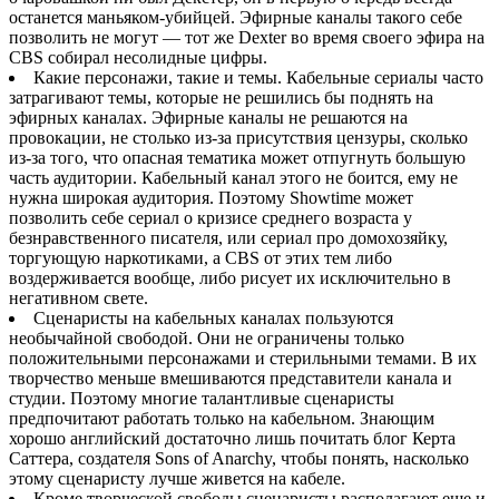
останется маньяком-убийцей. Эфирные каналы такого себе
позволить не могут — тот же Dexter во время своего эфира на
CBS собирал несолидные цифры.
Какие персонажи, такие и темы. Кабельные сериалы часто
затрагивают темы, которые не решились бы поднять на
эфирных каналах. Эфирные каналы не решаются на
провокации, не столько из-за присутствия цензуры, сколько
из-за того, что опасная тематика может отпугнуть большую
часть аудитории. Кабельный канал этого не боится, ему не
нужна широкая аудитория. Поэтому Showtime может
позволить себе сериал о кризисе среднего возраста у
безнравственного писателя, или сериал про домохозяйку,
торгующую наркотиками, а CBS от этих тем либо
воздерживается вообще, либо рисует их исключительно в
негативном свете.
Сценаристы на кабельных каналах пользуются
необычайной свободой. Они не ограничены только
положительными персонажами и стерильными темами. В их
творчество меньше вмешиваются представители канала и
студии. Поэтому многие талантливые сценаристы
предпочитают работать только на кабельном. Знающим
хорошо английский достаточно лишь почитать блог Керта
Саттера, создателя Sons of Anarchy, чтобы понять, насколько
этому сценаристу лучше живется на кабеле.
Кроме творческой свободы сценаристы располагают еще и