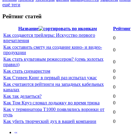
ещё теги
Рейтинг статей
Название
Рейтинг
Как создаются трейлеры: Искусство первого
0
впечатления
Как составить смету на создание кино- и видео-
0
продукции
Как стать культовым режиссером? (семь золотых
0
правил)
Как стать сценаристом
0
Как Стивен Кинг в первый раз испытал ужас
0
Как считаются рейтинги на западных кабельных
0
каналах
Как так делаеться?
0
Как Том Круз сломал лодыжку во время трюка
0
Как у терминатора Т1000 появлялись воронки от
0
пуль
Как убить творческий дух в вашей компании
0
‹‹