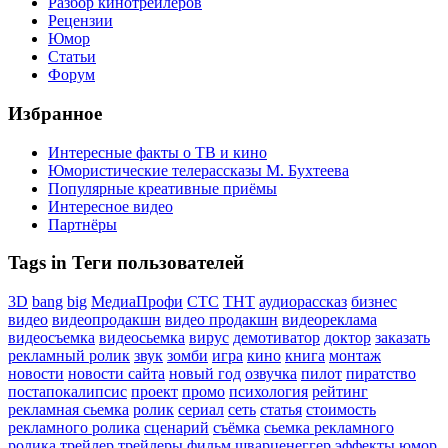
Разбор кинотрейлеров
Рецензии
Юмор
Статьи
Форум
Избранное
Интересные факты о ТВ и кино
Юмористические телерассказы М. Бухтеева
Популярные креативные приёмы
Интересное видео
Партнёры
Tags in Теги пользователей
3D
bang
big
МедиаПрофи
СТС
ТНТ
аудиорассказ
бизнес
видео
видеопродакшн
видео продакшн
видеореклама
видеосъемка
видеосьемка
вирус
демотиватор
доктор
заказать
рекламный ролик
звук
зомби
игра
кино
книга
монтаж
новости
новости сайта
новый год
озвучка
пилот
пиратство
постапокалипсис
проект
промо
психология
рейтинг
рекламная сьемка
ролик
сериал
сеть
статья
стоимость
рекламного ролика
сценарий
съёмка
сьемка рекламного
ролика
трейлер
трейлеры
фильм
шварценеггер
эффекты
юмор