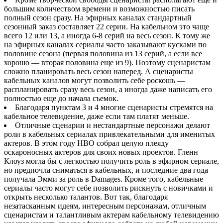
большим количеством времени и возможностью писать
полный сезон сразу. На эфирных каналах стандартный
сезонный заказ составляет 22 серии. На кабельном это чаще
всего 12 или 13, а иногда 6-8 серий на весь сезон. К тому же
на эфирных каналах сериалы часто заказывают кусками по
половине сезона (первая половина из 13 серий, а если все
хорошо — вторая половина еще из 9). Поэтому сценаристам
сложно планировать весь сезон наперед. А сценаристы
кабельных каналов могут позволить себе роскошь —
распланировать сразу весь сезон, а иногда даже написать его
полностью еще до начала съемок.
Благодаря пунктам 3 и 4 многие сценаристы стремятся на
кабельное телевидение, даже если там платят меньше.
Отличные сценарии и нестандартные персонажи делают
роли в кабельных сериалах привлекательными для именитых
актеров. В этом году HBO собрал целую плеяду
оскароносных актеров для своих новых проектов. Гленн
Клоуз могла бы с легкостью получить роль в эфирном сериале,
но предпочла сниматься в кабельных, и последние два года
получала Эмми за роль в Damages. Кроме того, кабельные
сериалы часто могут себе позволить рискнуть с новичками и
открыть несколько талантов. Вот так, благодаря
незатасканным идеям, интересным персонажам, отличным
сценаристам и талантливым актерам кабельному телевидению