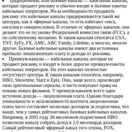
Традиционные, или базовые каналы — кабельные каналы,
которые продают рекламу и обычно входят в базовые пакеты
кабельных операторов. Из-за необходимости продавать
рекламу эти кабельные каналы придерживаются такой же
цензуры, как и эфирные каналы, то есть избегают секса,
насилия и сквернословия. В отличие от эфирных каналов, они
делают это не по указке Федеральной комиссии связи (FCC), а
по собственному желанию. К таким каналам относятся USA,
TNT, SyFy, FX, AMC, ABC Family, Lifetime, и многие, многие
другие. Базовые кабельные каналы имеют два источника
прибыли: лицензионную плату и доходы от рекламы.
Премиум-каналы — кабельные каналы, которые не
продают рекламу, и входят в более дорогие премиум-пакеты
кабельных операторов. На этих каналах полностью
отсутствует цензура. К таким каналам относятся, например,
HBO, Showtime, Starz и Epix. Они, чаще всего, производят
свои оригинальные сериалы, и часто покупают права на
показы новых фильмов. У премиум-каналов всего один
источник дохода — лицензионная плата. Однако благодаря
уникальности и эксклюзивности контента лицензионная
плата часто составляет несколько долларов за подписчика, что
выше, чем у самых рейтинговых базовых кабельных каналов.
Например, в 2005 году 28 миллионов подписчиков HBO
позволили каналу собрать доход в 2,9 миллиарда долларов.
Самый рейтинговый эфирный канал того сезона, FOX,