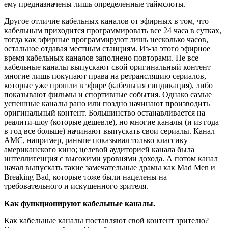
ему предназначены лишь определенные таймслоты.
Другое отличие кабельных каналов от эфирных в том, что
кабельным приходится программировать все 24 часа в сутках,
тогда как эфирные программируют лишь несколько часов,
остальное отдавая местным станциям. Из-за этого эфирное
время кабельных каналов заполнено повторами. Не все
кабельные каналы выпускают свой оригинальный контент —
многие лишь покупают права на ретрансляцию сериалов,
которые уже прошли в эфире (кабельная синдикация), либо
показывают фильмы и спортивные события. Однако самые
успешные каналы рано или поздно начинают производить
оригинальный контент. Большинство останавливается на
реалити-шоу (которые дешевле), но многие каналы (и из года
в год все больше) начинают выпускать свои сериалы. Канал
AMC, например, раньше показывал только классику
американского кино; целевой аудиторией канала была
интеллигенция с высокими уровнями дохода. А потом канал
начал выпускать такие замечательные драмы как Mad Men и
Breaking Bad, которые тоже были нацелены на
требовательного и искушенного зрителя.
Как функционируют кабельные каналы.
Как кабельные каналы поставляют свой контент зрителю?