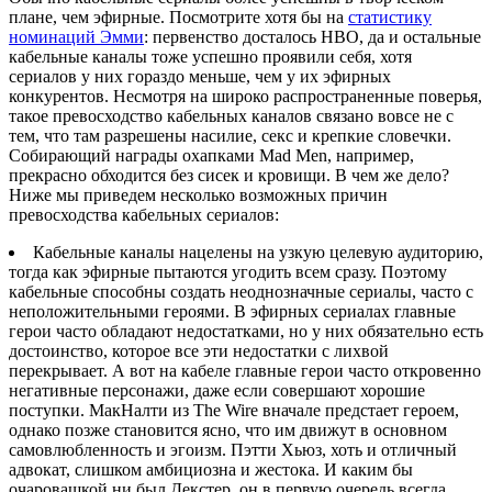
плане, чем эфирные. Посмотрите хотя бы на
статистику
номинаций Эмми
: первенство досталось HBO, да и остальные
кабельные каналы тоже успешно проявили себя, хотя
сериалов у них гораздо меньше, чем у их эфирных
конкурентов. Несмотря на широко распространенные поверья,
такое превосходство кабельных каналов связано вовсе не с
тем, что там разрешены насилие, секс и крепкие словечки.
Собирающий награды охапками Mad Men, например,
прекрасно обходится без сисек и кровищи. В чем же дело?
Ниже мы приведем несколько возможных причин
превосходства кабельных сериалов:
Кабельные каналы нацелены на узкую целевую аудиторию,
тогда как эфирные пытаются угодить всем сразу. Поэтому
кабельные способны создать неоднозначные сериалы, часто с
неположительными героями. В эфирных сериалах главные
герои часто обладают недостатками, но у них обязательно есть
достоинство, которое все эти недостатки с лихвой
перекрывает. А вот на кабеле главные герои часто откровенно
негативные персонажи, даже если совершают хорошие
поступки. МакНалти из The Wire вначале предстает героем,
однако позже становится ясно, что им движут в основном
самовлюбленность и эгоизм. Пэтти Хьюз, хоть и отличный
адвокат, слишком амбициозна и жестока. И каким бы
очаровашкой ни был Декстер, он в первую очередь всегда