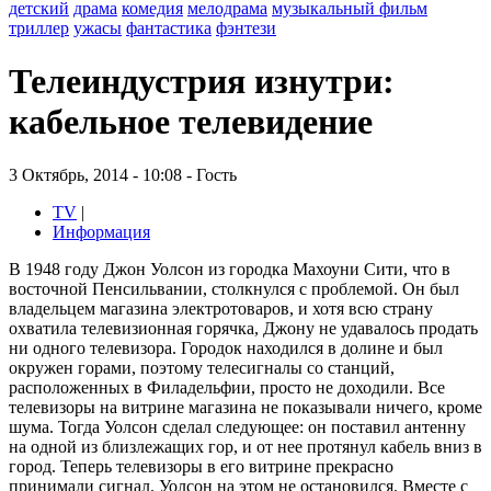
детский
драма
комедия
мелодрама
музыкальный фильм
триллер
ужасы
фантастика
фэнтези
Телеиндустрия изнутри:
кабельное телевидение
3 Октябрь, 2014 - 10:08 - Гость
TV
|
Информация
В 1948 году Джон Уолсон из городка Махоуни Сити, что в
восточной Пенсильвании, столкнулся с проблемой. Он был
владельцем магазина электротоваров, и хотя всю страну
охватила телевизионная горячка, Джону не удавалось продать
ни одного телевизора. Городок находился в долине и был
окружен горами, поэтому телесигналы со станций,
расположенных в Филадельфии, просто не доходили. Все
телевизоры на витрине магазина не показывали ничего, кроме
шума. Тогда Уолсон сделал следующее: он поставил антенну
на одной из близлежащих гор, и от нее протянул кабель вниз в
город. Теперь телевизоры в его витрине прекрасно
принимали сигнал. Уолсон на этом не остановился. Вместе с