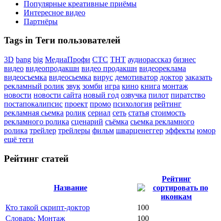
Популярные креативные приёмы
Интересное видео
Партнёры
Tags in Теги пользователей
3D
bang
big
МедиаПрофи
СТС
ТНТ
аудиорассказ
бизнес
видео
видеопродакшн
видео продакшн
видеореклама
видеосъемка
видеосьемка
вирус
демотиватор
доктор
заказать
рекламный ролик
звук
зомби
игра
кино
книга
монтаж
новости
новости сайта
новый год
озвучка
пилот
пиратство
постапокалипсис
проект
промо
психология
рейтинг
рекламная сьемка
ролик
сериал
сеть
статья
стоимость
рекламного ролика
сценарий
съёмка
сьемка рекламного
ролика
трейлер
трейлеры
фильм
шварценеггер
эффекты
юмор
ещё теги
Рейтинг статей
Рейтинг
Название
Кто такой скрипт-доктор
100
Словарь: Монтаж
100