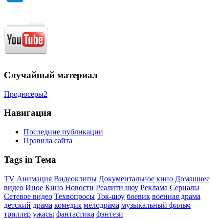
Случайный материал
Продюсеры2
Навигация
Последние публикации
Правила сайта
Tags in Тема
TV
Анимация
Видеоклипы
Документальное кино
Домашнее
видео
Иное
Кино
Новости
Реалити шоу
Реклама
Сериалы
Сетевое видео
Техвопросы
Ток-шоу
боевик
военная драма
детский
драма
комедия
мелодрама
музыкальный фильм
триллер
ужасы
фантастика
фэнтези