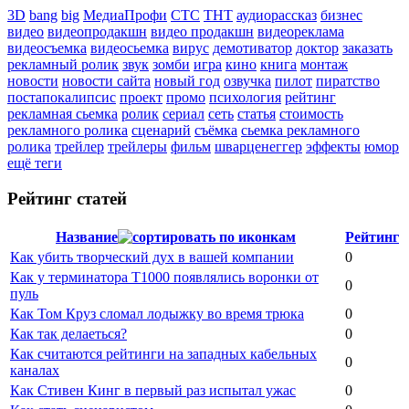
3D
bang
big
МедиаПрофи
СТС
ТНТ
аудиорассказ
бизнес
видео
видеопродакшн
видео продакшн
видеореклама
видеосъемка
видеосьемка
вирус
демотиватор
доктор
заказать
рекламный ролик
звук
зомби
игра
кино
книга
монтаж
новости
новости сайта
новый год
озвучка
пилот
пиратство
постапокалипсис
проект
промо
психология
рейтинг
рекламная сьемка
ролик
сериал
сеть
статья
стоимость
рекламного ролика
сценарий
съёмка
сьемка рекламного
ролика
трейлер
трейлеры
фильм
шварценеггер
эффекты
юмор
ещё теги
Рейтинг статей
Название
Рейтинг
Как убить творческий дух в вашей компании
0
Как у терминатора Т1000 появлялись воронки от
0
пуль
Как Том Круз сломал лодыжку во время трюка
0
Как так делаеться?
0
Как считаются рейтинги на западных кабельных
0
каналах
Как Стивен Кинг в первый раз испытал ужас
0