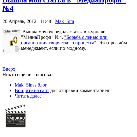
Вышла моя статья в "МедиаПрофи"
№4
26 Апрель, 2012 - 11:48 -
Mak_Sim
Вышла моя очередная статья в журнале
"МедиаПрофи" №4.
"Борьба с ленью или
организация творческого процесса".
Это про тайм
менеджмент, если по-модному.
Вверх
Никто ещё не голосовал
Mak_Sim's блог
Войдите на сайт
для отправки комментариев
Читать далее