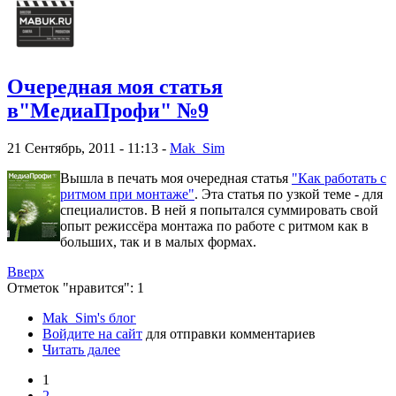
Очередная моя статья
в"МедиаПрофи" №9
21 Сентябрь, 2011 - 11:13 -
Mak_Sim
Вышла в печать моя очередная статья
"Как работать с
ритмом при монтаже"
. Эта статья по узкой теме - для
специалистов. В ней я попытался суммировать свой
опыт режиссёра монтажа по работе с ритмом как в
больших, так и в малых формах.
Вверх
Отметок "нравится": 1
Mak_Sim's блог
Войдите на сайт
для отправки комментариев
Читать далее
1
2