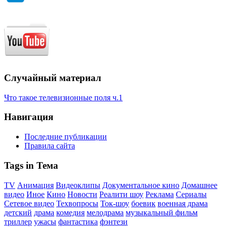
Случайный материал
Что такое телевизионные поля ч.1
Навигация
Последние публикации
Правила сайта
Tags in Тема
TV
Анимация
Видеоклипы
Документальное кино
Домашнее
видео
Иное
Кино
Новости
Реалити шоу
Реклама
Сериалы
Сетевое видео
Техвопросы
Ток-шоу
боевик
военная драма
детский
драма
комедия
мелодрама
музыкальный фильм
триллер
ужасы
фантастика
фэнтези