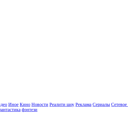
идео
Иное
Кино
Новости
Реалити шоу
Реклама
Сериалы
Сетевое
фантастика
фэнтези