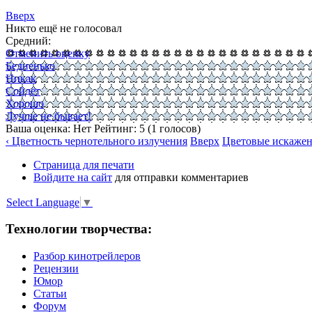
Вверх
Никто ещё не голосовал
Средний:
Отменить оценку
Бедненько
Никак
Сойдёт
Хорошо
Лучше не бывает!
Ваша оценка:
Нет
Рейтинг:
5
(
1
голосов)
‹ Цветность чернотельного излучения
Вверх
Цветовые искажен
Страница для печати
Войдите на сайт
для отправки комментариев
Select Language
▼
Технологии творчества:
Разбор кинотрейлеров
Рецензии
Юмор
Статьи
Форум