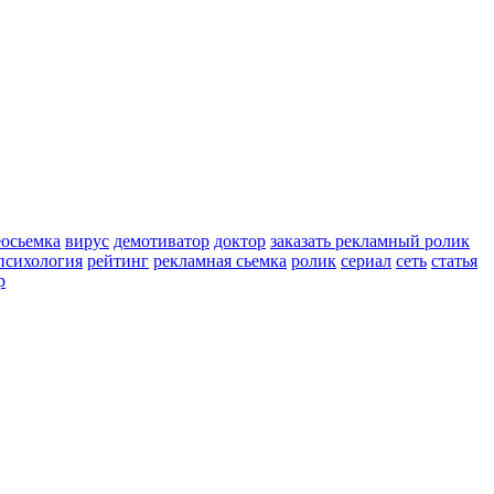
еосьемка
вирус
демотиватор
доктор
заказать рекламный ролик
психология
рейтинг
рекламная сьемка
ролик
сериал
сеть
статья
р