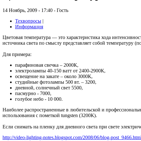
14 Ноябрь, 2009 - 17:40 - Гость
Техвопросы
|
Информация
Цветовая температура — это характеристика хода интенсивнос
источника света по смыслу представляет собой температуру (по 
Для примера:
парафиновая свечка – 2000К,
электролампы 40-150 ватт от 2400-2900К,
освещение на закате – около 3000К,
студийные фотолампы 500 вт. – 3200,
дневной, солнечный свет 5500,
пасмурно - 7000,
голубое небо - 10 000.
Наиболее распространенные в любительской и профессионально
использования с пометкой tungsten (3200К).
Если снимать на пленку для дневного света при свете электрич
http://video-lighting-notes.blogspot.com/2008/06/blog-post_9466.htm