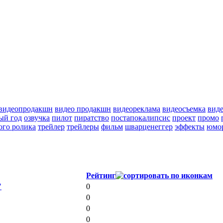
видеопродакшн
видео продакшн
видеореклама
видеосъемка
вид
ый год
озвучка
пилот
пиратство
постапокалипсис
проект
промо
ого ролика
трейлер
трейлеры
фильм
шварценеггер
эффекты
юмо
Рейтинг
"
0
0
0
0