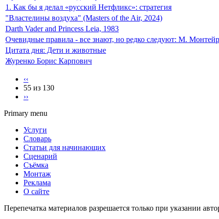
1. Как бы я делал «русский Нетфликс»: стратегия
"Властелины воздуха" (Masters of the Air, 2024)
Darth Vader and Princess Leia, 1983
Очевидные правила - все знают, но редко следуют: М. Монтейр
Цитата дня: Дети и животные
Журенко Борис Карпович
‹‹
55 из 130
››
Primary menu
Услуги
Словарь
Статьи для начинающих
Сценарий
Съёмка
Монтаж
Реклама
О сайте
Перепечатка материалов разрешается только при указании авто