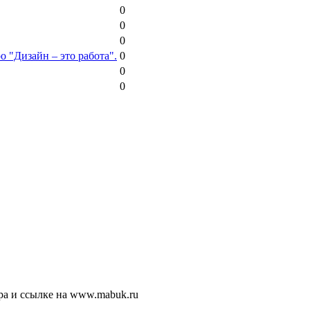
0
0
0
о "Дизайн – это работа".
0
0
0
ра и ссылке на www.mabuk.ru