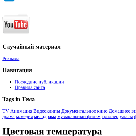
Случайный материал
Реклама
Навигация
Последние публикации
Правила сайта
Tags in Тема
TV
Анимация
Видеоклипы
Документальное кино
Домашнее в
драма
комедия
мелодрама
музыкальный фильм
триллер
ужасы
Цветовая температура