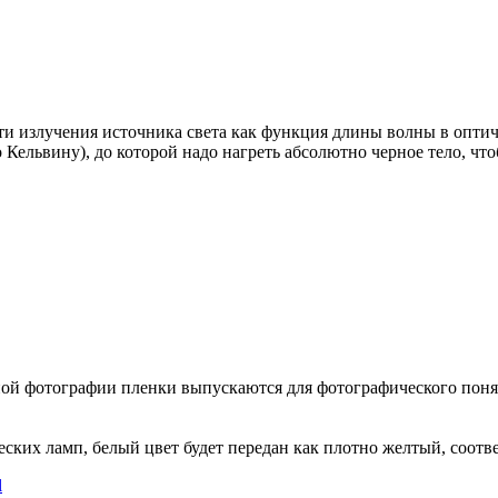
ти излучения источника света как функция длины волны в оптич
Кельвину), до которой надо нагреть абсолютно черное тело, чтоб
й фотографии пленки выпускаются для фотографического понятия
еских ламп, белый цвет будет передан как плотно желтый, соотв
l