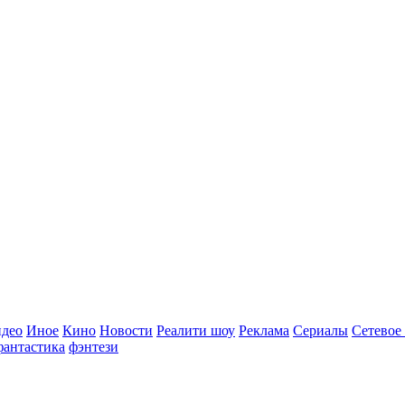
идео
Иное
Кино
Новости
Реалити шоу
Реклама
Сериалы
Сетевое
фантастика
фэнтези