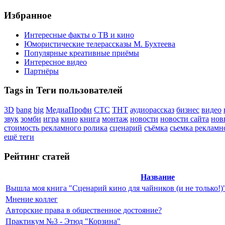
Избранное
Интересные факты о ТВ и кино
Юмористические телерассказы М. Бухтеева
Популярные креативные приёмы
Интересное видео
Партнёры
Tags in Теги пользователей
3D
bang
big
МедиаПрофи
СТС
ТНТ
аудиорассказ
бизнес
видео
звук
зомби
игра
кино
книга
монтаж
новости
новости сайта
нов
стоимость рекламного ролика
сценарий
съёмка
сьемка рекламн
ещё теги
Рейтинг статей
Название
Вышла моя книга "Сценарий кино для чайников (и не только!)
Мнение коллег
Авторские права в общественное достояние?
Практикум №3 - Этюд "Корзина"