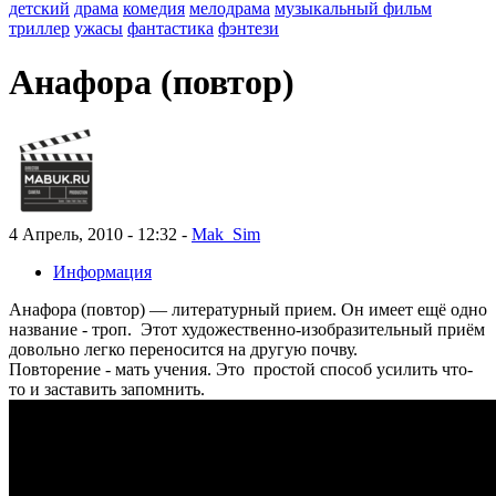
детский
драма
комедия
мелодрама
музыкальный фильм
триллер
ужасы
фантастика
фэнтези
Анафора (повтор)
4 Апрель, 2010 - 12:32 -
Mak_Sim
Информация
Анафора (повтор) — литературный прием. Он имеет ещё одно
название - троп. Этот художественно-изобразительный приём
довольно легко переносится на другую почву.
Повторение - мать учения. Это простой способ усилить что-
то и заставить запомнить.