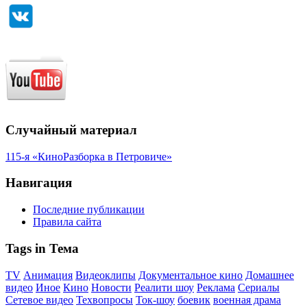
Случайный материал
115-я «КиноРазборка в Петровиче»
Навигация
Последние публикации
Правила сайта
Tags in Тема
TV
Анимация
Видеоклипы
Документальное кино
Домашнее
видео
Иное
Кино
Новости
Реалити шоу
Реклама
Сериалы
Сетевое видео
Техвопросы
Ток-шоу
боевик
военная драма