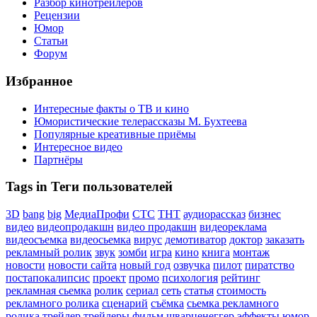
Разбор кинотрейлеров
Рецензии
Юмор
Статьи
Форум
Избранное
Интересные факты о ТВ и кино
Юмористические телерассказы М. Бухтеева
Популярные креативные приёмы
Интересное видео
Партнёры
Tags in Теги пользователей
3D
bang
big
МедиаПрофи
СТС
ТНТ
аудиорассказ
бизнес
видео
видеопродакшн
видео продакшн
видеореклама
видеосъемка
видеосьемка
вирус
демотиватор
доктор
заказать
рекламный ролик
звук
зомби
игра
кино
книга
монтаж
новости
новости сайта
новый год
озвучка
пилот
пиратство
постапокалипсис
проект
промо
психология
рейтинг
рекламная сьемка
ролик
сериал
сеть
статья
стоимость
рекламного ролика
сценарий
съёмка
сьемка рекламного
ролика
трейлер
трейлеры
фильм
шварценеггер
эффекты
юмор