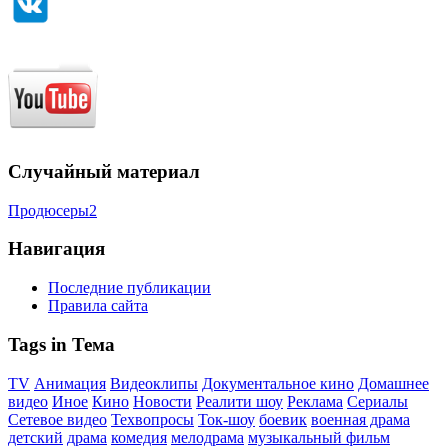
Случайный материал
Продюсеры2
Навигация
Последние публикации
Правила сайта
Tags in Тема
TV
Анимация
Видеоклипы
Документальное кино
Домашнее
видео
Иное
Кино
Новости
Реалити шоу
Реклама
Сериалы
Сетевое видео
Техвопросы
Ток-шоу
боевик
военная драма
детский
драма
комедия
мелодрама
музыкальный фильм