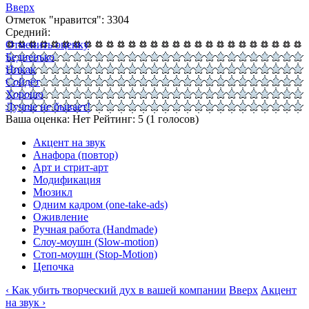
Вверх
Отметок "нравится": 3304
Средний:
Отменить оценку
Бедненько
Никак
Сойдёт
Хорошо
Лучше не бывает!
Ваша оценка:
Нет
Рейтинг:
5
(
1
голосов)
Акцент на звук
Анафора (повтор)
Арт и стрит-арт
Модификация
Мюзикл
Одним кадром (one-take-ads)
Оживление
Ручная работа (Handmade)
Слоу-моушн (Slow-motion)
Стоп-моушн (Stop-Motion)
Цепочка
‹ Как убить творческий дух в вашей компании
Вверх
Акцент
на звук ›