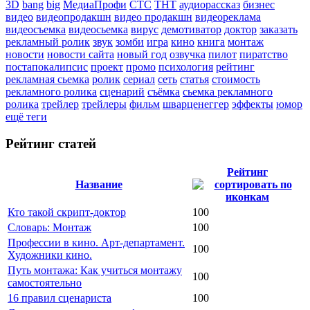
3D
bang
big
МедиаПрофи
СТС
ТНТ
аудиорассказ
бизнес
видео
видеопродакшн
видео продакшн
видеореклама
видеосъемка
видеосьемка
вирус
демотиватор
доктор
заказать
рекламный ролик
звук
зомби
игра
кино
книга
монтаж
новости
новости сайта
новый год
озвучка
пилот
пиратство
постапокалипсис
проект
промо
психология
рейтинг
рекламная сьемка
ролик
сериал
сеть
статья
стоимость
рекламного ролика
сценарий
съёмка
сьемка рекламного
ролика
трейлер
трейлеры
фильм
шварценеггер
эффекты
юмор
ещё теги
Рейтинг статей
Рейтинг
Название
Кто такой скрипт-доктор
100
Словарь: Монтаж
100
Профессии в кино. Арт-департамент.
100
Художники кино.
Путь монтажа: Как учиться монтажу
100
самостоятельно
16 правил сценариста
100