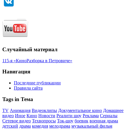
Случайный материал
115-я «КиноРазборка в Петровиче»
Навигация
Последние публикации
Правила сайта
Tags in Тема
TV
Анимация
Видеоклипы
Документальное кино
Домашнее
видео
Иное
Кино
Новости
Реалити шоу
Реклама
Сериалы
Сетевое видео
Техвопросы
Ток-шоу
боевик
военная драма
детский
драма
комедия
мелодрама
музыкальный фильм