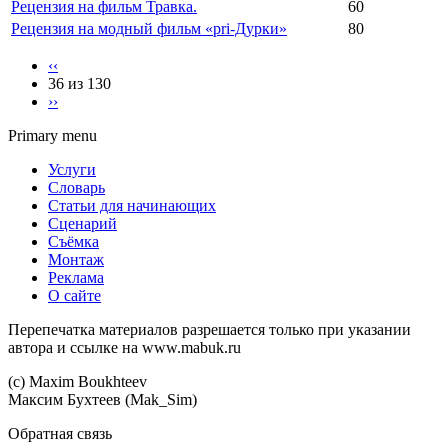
Рецензия на фильм Травка.
60
Рецензия на модный фильм «pri-Дурки»
80
‹‹
36 из 130
››
Primary menu
Услуги
Словарь
Статьи для начинающих
Сценарий
Съёмка
Монтаж
Реклама
О сайте
Перепечатка материалов разрешается только при указании
автора и ссылке на www.mabuk.ru
(c) Maхim Boukhteev
Максим Бухтеев (Mak_Sim)
Обратная связь