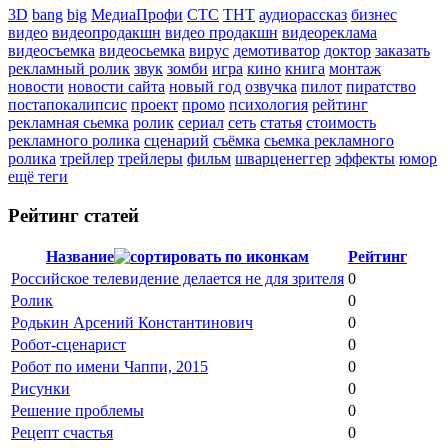
3D
bang
big
МедиаПрофи
СТС
ТНТ
аудиорассказ
бизнес
видео
видеопродакшн
видео продакшн
видеореклама
видеосъемка
видеосьемка
вирус
демотиватор
доктор
заказать
рекламный ролик
звук
зомби
игра
кино
книга
монтаж
новости
новости сайта
новый год
озвучка
пилот
пиратство
постапокалипсис
проект
промо
психология
рейтинг
рекламная сьемка
ролик
сериал
сеть
статья
стоимость
рекламного ролика
сценарий
съёмка
сьемка рекламного
ролика
трейлер
трейлеры
фильм
шварценеггер
эффекты
юмор
ещё теги
Рейтинг статей
Название
Рейтинг
Российское телевидение делается не для зрителя
0
Ролик
0
Родькин Арсений Константинович
0
Робот-сценарист
0
Робот по имени Чаппи, 2015
0
Рисунки
0
Решение проблемы
0
Рецепт счастья
0