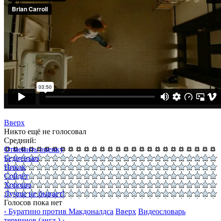
Вверх
Никто ещё не голосовал
Средний:
Отменить оценку
Бедненько
Никак
Сойдёт
Хорошо
Лучше не бывает!
Голосов пока нет
‹ Буратино против Макдоналдса
Вверх
Видеословарь
терминов (англ.) ›