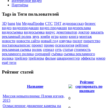
Интересное видео
Партнёры
Tags in Теги пользователей
3D
bang
big
МедиаПрофи
СТС
ТНТ
аудиорассказ
бизнес
видео
видеопродакшн
видео продакшн
видеореклама
видеосъемка
видеосьемка
вирус
демотиватор
доктор
заказать
рекламный ролик
звук
зомби
игра
кино
книга
монтаж
новости
новости сайта
новый год
озвучка
пилот
пиратство
постапокалипсис
проект
промо
психология
рейтинг
рекламная сьемка
ролик
сериал
сеть
статья
стоимость
рекламного ролика
сценарий
съёмка
сьемка рекламного
ролика
трейлер
трейлеры
фильм
шварценеггер
эффекты
юмор
ещё теги
Рейтинг статей
Рейтинг
Название
Миссия невыполнима: Племя изгоев,
0
2015
Осмысленное движение камеры на
0