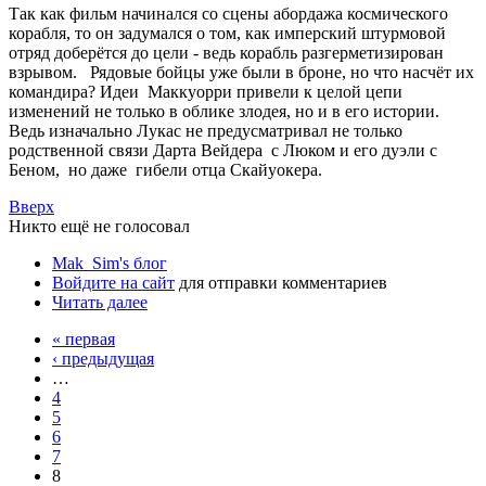
Так как фильм начинался со сцены абордажа космического
корабля, то он задумался о том, как имперский штурмовой
отряд доберётся до цели - ведь корабль разгерметизирован
взрывом. Рядовые бойцы уже были в броне, но что насчёт их
командира? Идеи Маккуорри привели к целой цепи
изменений не только в облике злодея, но и в его истории.
Ведь изначально Лукас не предусматривал не только
родственной связи Дарта Вейдера с Люком и его дуэли с
Беном, но даже гибели отца Скайуокера.
Вверх
Никто ещё не голосовал
Mak_Sim's блог
Войдите на сайт
для отправки комментариев
Читать далее
« первая
‹ предыдущая
…
4
5
6
7
8