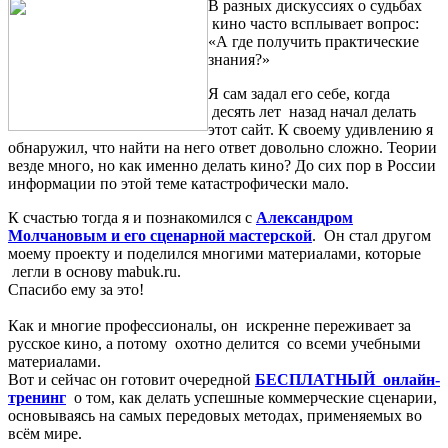
В разных дискуссиях о судьбах
кино часто всплывает вопрос:
«А где получить практические
знания?»
Я сам задал его себе, когда
десять лет назад начал делать
этот сайт. К своему удивлению я
обнаружил, что найти на него ответ довольно сложно. Теории
везде много, но как именно делать кино? До сих пор в России
информации по этой теме катастрофически мало.
К счастью тогда я и познакомился с
Александром
Молчановым и его сценарной мастерской
. Он стал другом
моему проекту и поделился многими материалами, которые
легли в основу mabuk.ru.
Спасибо ему за это!
Как и многие профессионалы, он искренне переживает за
русское кино, а потому охотно делится со всеми учебными
материалами.
Вот и сейчас он готовит очередной
БЕСПЛАТНЫЙ онлайн-
тренинг
о том, как делать успешные коммерческие сценарии,
основываясь на самых передовых методах, применяемых во
всём мире.