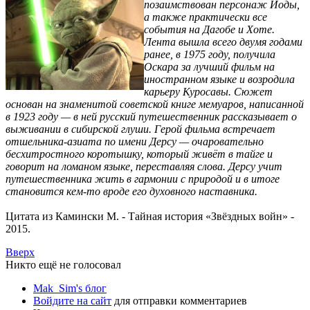
позаимствован персонаж Йоды,
а также практически все
события на Дагобе и Хоте.
Лента вышла всего двумя годами
ранее, в 1975 году, получила
Оскара за лучший фильм на
иностранном языке и возродила
карьеру Куросавы. Сюжет
основан на знаменитой советской книге мемуаров, написанной
в 1923 году — в ней русский путешественник рассказывает о
выживании в сибирской глуши. Герой фильма встречает
отшельника-азиата по имени Дерсу — очаровательно
бесхитростного коротышку, который живёт в тайге и
говорит на ломаном языке, переставляя слова. Дерсу учит
путешественника жить в гармонии с природой и в итоге
становится кем-то вроде его духовного наставника.
Цитата из Камински М. - Тайная история «Звёздных войн» -
2015.
Вверх
Никто ещё не голосовал
Mak_Sim's блог
Войдите на сайт
для отправки комментариев