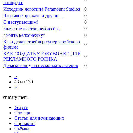
площадке
Исходник логотипа Paramount Studios
0
Что такое арт-хаус и другие...
0
С наступающим!
0
Значение жестов режиссёра
0
"Убить Белоснежку"
0
Как сделать трейлер супергеройского
0
фильма
КАК СОЗДАТЬ STORYBOARD ДЛЯ
0
РЕКЛАМНОГО РОЛИКА
Делаем толпу из нескольких актеров
0
‹‹
43 из 130
››
Primary menu
Услуги
Словарь
Статьи для начинающих
Сценарий
Съёмка