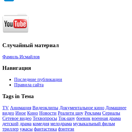
Случайный материал
Фамиль Исмайлов
Навигация
Последние публикации
Правила сайта
Tags in Тема
TV
Анимация
Видеоклипы
Документальное кино
Домашнее
видео
Иное
Кино
Новости
Реалити шоу
Реклама
Сериалы
Сетевое видео
Техвопросы
Ток-шоу
боевик
военная драма
детский
драма
комедия
мелодрама
музыкальный фильм
триллер
ужасы
фантастика
фэнтези