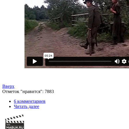
Вверх
Отметок "нравится": 7883
6 кoммeнтаpиев
Читать далее