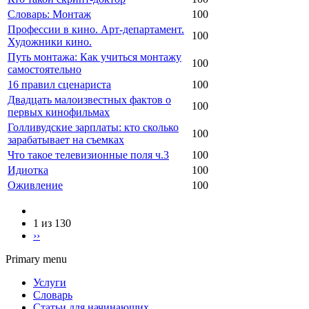
Словарь: Монтаж
100
Профессии в кино. Арт-департамент.
100
Художники кино.
Путь монтажа: Как учиться монтажу
100
самостоятельно
16 правил сценариста
100
Двадцать малоизвестных фактов о
100
первых кинофильмах
Голливудские зарплаты: кто сколько
100
зарабатывает на съемках
Что такое телевизионные поля ч.3
100
Идиотка
100
Оживление
100
1 из 130
››
Primary menu
Услуги
Словарь
Статьи для начинающих