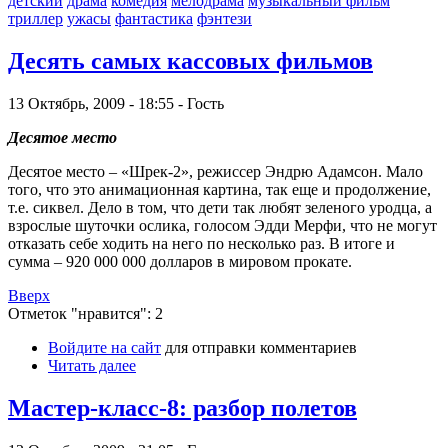
детский
драма
комедия
мелодрама
музыкальный фильм
триллер
ужасы
фантастика
фэнтези
Десять самых кассовых фильмов
13 Октябрь, 2009 - 18:55 - Гость
Десятое место
Десятое место – «Шрек-2», режиссер Эндрю Адамсон. Мало
того, что это анимационная картина, так еще и продолжение,
т.е. сиквел. Дело в том, что дети так любят зеленого уродца, а
взрослые шуточки ослика, голосом Эдди Мерфи, что не могут
отказать себе ходить на него по несколько раз. В итоге и
сумма – 920 000 000 долларов в мировом прокате.
Вверх
Отметок "нравится": 2
Войдите на сайт
для отправки комментариев
Читать далее
Мастер-класс-8: разбор полетов