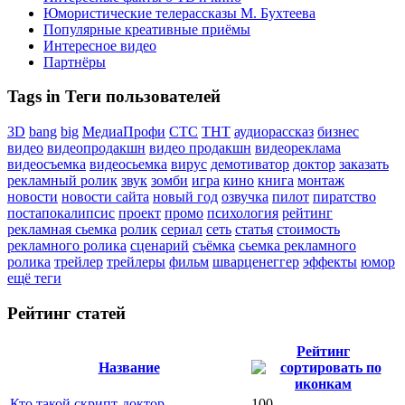
Юмористические телерассказы М. Бухтеева
Популярные креативные приёмы
Интересное видео
Партнёры
Tags in Теги пользователей
3D
bang
big
МедиаПрофи
СТС
ТНТ
аудиорассказ
бизнес
видео
видеопродакшн
видео продакшн
видеореклама
видеосъемка
видеосьемка
вирус
демотиватор
доктор
заказать
рекламный ролик
звук
зомби
игра
кино
книга
монтаж
новости
новости сайта
новый год
озвучка
пилот
пиратство
постапокалипсис
проект
промо
психология
рейтинг
рекламная сьемка
ролик
сериал
сеть
статья
стоимость
рекламного ролика
сценарий
съёмка
сьемка рекламного
ролика
трейлер
трейлеры
фильм
шварценеггер
эффекты
юмор
ещё теги
Рейтинг статей
Рейтинг
Название
Кто такой скрипт-доктор
100