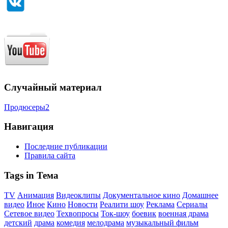
Случайный материал
Продюсеры2
Навигация
Последние публикации
Правила сайта
Tags in Тема
TV
Анимация
Видеоклипы
Документальное кино
Домашнее
видео
Иное
Кино
Новости
Реалити шоу
Реклама
Сериалы
Сетевое видео
Техвопросы
Ток-шоу
боевик
военная драма
детский
драма
комедия
мелодрама
музыкальный фильм