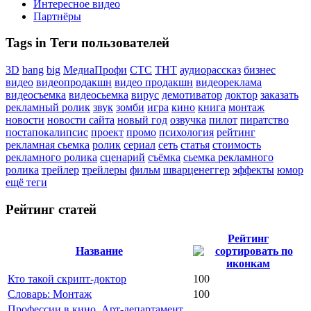
Интересное видео
Партнёры
Tags in Теги пользователей
3D
bang
big
МедиаПрофи
СТС
ТНТ
аудиорассказ
бизнес
видео
видеопродакшн
видео продакшн
видеореклама
видеосъемка
видеосьемка
вирус
демотиватор
доктор
заказать
рекламный ролик
звук
зомби
игра
кино
книга
монтаж
новости
новости сайта
новый год
озвучка
пилот
пиратство
постапокалипсис
проект
промо
психология
рейтинг
рекламная сьемка
ролик
сериал
сеть
статья
стоимость
рекламного ролика
сценарий
съёмка
сьемка рекламного
ролика
трейлер
трейлеры
фильм
шварценеггер
эффекты
юмор
ещё теги
Рейтинг статей
Рейтинг
Название
Кто такой скрипт-доктор
100
Словарь: Монтаж
100
Профессии в кино. Арт-департамент.