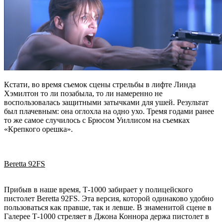
Кстати, во время съемок сцены стрельбы в лифте
Линда
Хэмилтон
то ли позабыла, то ли намеренно не
воспользовалась защитными затычками для ушей. Результат
был плачевным: она оглохла на одно ухо. Тремя годами ранее
то же самое случилось с
Брюсом Уиллисом
на съемках
«
Крепкого орешка
».
Beretta 92FS
Прибыв в наше время, Т-1000 забирает у полицейского
пистолет Beretta 92FS. Эта версия, которой одинаково удобно
пользоваться как правше, так и левше. В знаменитой сцене в
Галерее Т-1000 стреляет в Джона Коннора держа пистолет в