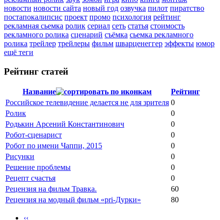
новости
новости сайта
новый год
озвучка
пилот
пиратство
постапокалипсис
проект
промо
психология
рейтинг
рекламная сьемка
ролик
сериал
сеть
статья
стоимость
рекламного ролика
сценарий
съёмка
сьемка рекламного
ролика
трейлер
трейлеры
фильм
шварценеггер
эффекты
юмор
ещё теги
Рейтинг статей
Название
Рейтинг
Российское телевидение делается не для зрителя
0
Ролик
0
Родькин Арсений Константинович
0
Робот-сценарист
0
Робот по имени Чаппи, 2015
0
Рисунки
0
Решение проблемы
0
Рецепт счастья
0
Рецензия на фильм Травка.
60
Рецензия на модный фильм «pri-Дурки»
80
‹‹