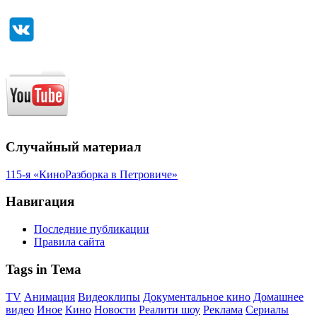
Случайный материал
115-я «КиноРазборка в Петровиче»
Навигация
Последние публикации
Правила сайта
Tags in Тема
TV
Анимация
Видеоклипы
Документальное кино
Домашнее
видео
Иное
Кино
Новости
Реалити шоу
Реклама
Сериалы