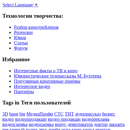
Select Language
▼
Технологии творчества:
Разбор кинотрейлеров
Рецензии
Юмор
Статьи
Форум
Избранное
Интересные факты о ТВ и кино
Юмористические телерассказы М. Бухтеева
Популярные креативные приёмы
Интересное видео
Партнёры
Tags in Теги пользователей
3D
bang
big
МедиаПрофи
СТС
ТНТ
аудиорассказ
бизнес
видео
видеопродакшн
видео продакшн
видеореклама
видеосъемка
видеосьемка
вирус
демотиватор
доктор
заказать
рекламный ролик
звук
зомби
игра
кино
книга
монтаж