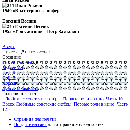
Иван Рыжов
1940 «Брат героя» – шофер
Евгений Весник
1955 «Урок жизни» – Пётр Замковой
Вверх
Никто ещё не голосовал
Средний:
Отменить оценку
Бедненько
Никак
Сойдёт
Хорошо
Лучше не бывает!
Голосов пока нет
‹ Любимые советские актёры. Первые роли в кино. Часть 10
Вверх
Любимые советские актёры. Первые роли в кино. Часть
12 ›
Страница для печати
Войдите на сайт
для отправки комментариев