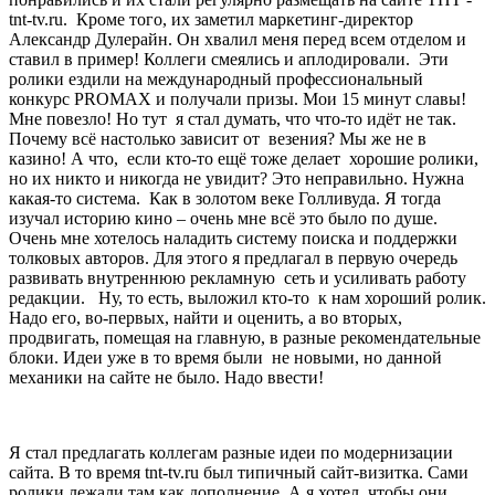
tnt-tv.ru. Кроме того, их заметил маркетинг-директор
Александр Дулерайн. Он хвалил меня перед всем отделом и
ставил в пример! Коллеги смеялись и аплодировали. Эти
ролики ездили на международный профессиональный
конкурс PROMAX и получали призы. Мои 15 минут славы!
Мне повезло! Но тут я стал думать, что что-то идёт не так.
Почему всё настолько зависит от везения? Мы же не в
казино! А что, если кто-то ещё тоже делает хорошие ролики,
но их никто и никогда не увидит? Это неправильно. Нужна
какая-то система. Как в золотом веке Голливуда. Я тогда
изучал историю кино – очень мне всё это было по душе.
Очень мне хотелось наладить систему поиска и поддержки
толковых авторов. Для этого я предлагал в первую очередь
развивать внутреннюю рекламную сеть и усиливать работу
редакции. Ну, то есть, выложил кто-то к нам хороший ролик.
Надо его, во-первых, найти и оценить, а во вторых,
продвигать, помещая на главную, в разные рекомендательные
блоки. Идеи уже в то время были не новыми, но данной
механики на сайте не было. Надо ввести!
Я стал предлагать коллегам разные идеи по модернизации
сайта. В то время tnt-tv.ru был типичный сайт-визитка. Сами
ролики лежали там как дополнение. А я хотел, чтобы они