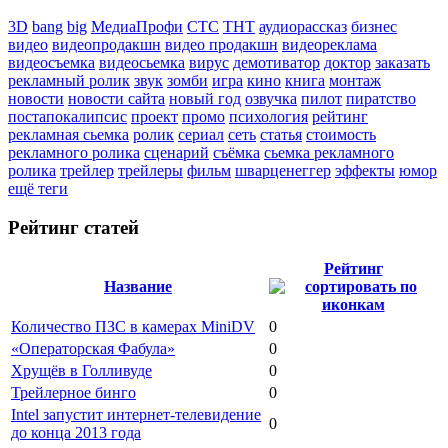
3D
bang
big
МедиаПрофи
СТС
ТНТ
аудиорассказ
бизнес
видео
видеопродакшн
видео продакшн
видеореклама
видеосъемка
видеосьемка
вирус
демотиватор
доктор
заказать
рекламный ролик
звук
зомби
игра
кино
книга
монтаж
новости
новости сайта
новый год
озвучка
пилот
пиратство
постапокалипсис
проект
промо
психология
рейтинг
рекламная сьемка
ролик
сериал
сеть
статья
стоимость
рекламного ролика
сценарий
съёмка
сьемка рекламного
ролика
трейлер
трейлеры
фильм
шварценеггер
эффекты
юмор
ещё теги
Рейтинг статей
Рейтинг
Название
Количество ПЗС в камерах MiniDV
0
«Операторская Фабула»
0
Хрущёв в Голливуде
0
Трейлерное бинго
0
Intel запустит интернет-телевидение
0
до конца 2013 года