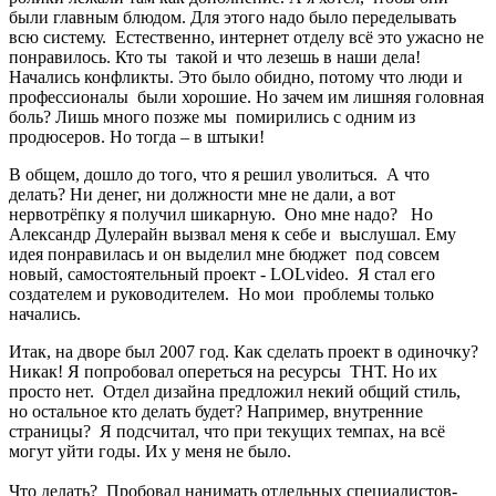
были главным блюдом. Для этого надо было переделывать
всю систему. Естественно, интернет отделу всё это ужасно не
понравилось. Кто ты такой и что лезешь в наши дела!
Начались конфликты. Это было обидно, потому что люди и
профессионалы были хорошие. Но зачем им лишняя головная
боль? Лишь много позже мы помирились с одним из
продюсеров. Но тогда – в штыки!
В общем, дошло до того, что я решил уволиться. А что
делать? Ни денег, ни должности мне не дали, а вот
нервотрёпку я получил шикарную. Оно мне надо? Но
Александр Дулерайн вызвал меня к себе и выслушал. Ему
идея понравилась и он выделил мне бюджет под совсем
новый, самостоятельный проект - LOLvideo. Я стал его
создателем и руководителем. Но мои проблемы только
начались.
Итак, на дворе был 2007 год. Как сделать проект в одиночку?
Никак! Я попробовал опереться на ресурсы ТНТ. Но их
просто нет. Отдел дизайна предложил некий общий стиль,
но остальное кто делать будет? Например, внутренние
страницы? Я подсчитал, что при текущих темпах, на всё
могут уйти годы. Их у меня не было.
Что делать? Пробовал нанимать отдельных специалистов-