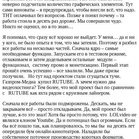
неверно подсчитали количество графических элементов. Тут
сами виноваты – я предупреждал, чтобы внесли всё, что надо.
ТНТ оплачивал без вопросов. Позже я понял почему – та
работа стоила в десять раз дороже. Мы совершили чудо.
Никто не оценил, но я-то знаю…
Я понимал, что сразу всё хорошо не выйдет. У меня… да и ни
у кого, не было опыта в том, что мы затеяли. Поэтому я разбил
все работы на несколько частей. Сначала ядро – самые
необходимые функции. Запускаем его в тестовом режиме,
отлаживаем и затем доделываем остальные модули –
функционал, систему промо и монетизацию. Первый этап
прошёл очень успешно – все хвалили. Мы даже призы
получили. Но тут над проектом стали сгущаться тучи.
Газпром-Медиа купил RUTUBE. А зачем нужно два
видеохостинга? Тем более, что мой проект был по сравнению
с RUTUBE как яхта рядом с круизным лайнером.
Сначала все работы были подморожены. Дескать, мы не
закрываем всё – просто откладываем. Да, мой проект был
лучше, я-то это знал! Хотя бы просто потому, что LOLvideo не
являлся клоном Youtube. Да и потенциал был огромным. Если
бы всё пошло так, как планировалось, то мы бы на десять лет
опередили бум онлайн-кинотеатров. Наладили бы
собственное поточное производство коротких форматов.