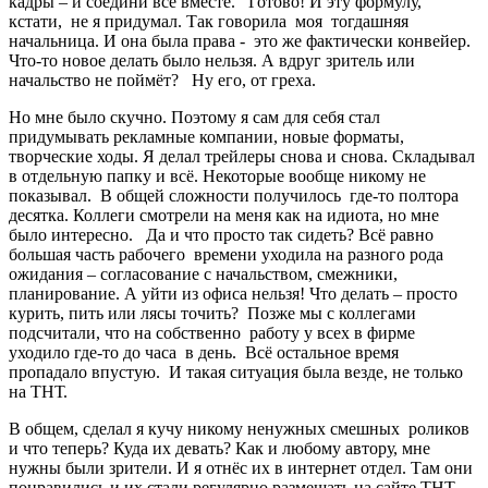
кадры – и соедини всё вместе. Готово! И эту формулу,
кстати, не я придумал. Так говорила моя тогдашняя
начальница. И она была права - это же фактически конвейер.
Что-то новое делать было нельзя. А вдруг зритель или
начальство не поймёт? Ну его, от греха.
Но мне было скучно. Поэтому я сам для себя стал
придумывать рекламные компании, новые форматы,
творческие ходы. Я делал трейлеры снова и снова. Складывал
в отдельную папку и всё. Некоторые вообще никому не
показывал. В общей сложности получилось где-то полтора
десятка. Коллеги смотрели на меня как на идиота, но мне
было интересно. Да и что просто так сидеть? Всё равно
большая часть рабочего времени уходила на разного рода
ожидания – согласование с начальством, смежники,
планирование. А уйти из офиса нельзя! Что делать – просто
курить, пить или лясы точить? Позже мы с коллегами
подсчитали, что на собственно работу у всех в фирме
уходило где-то до часа в день. Всё остальное время
пропадало впустую. И такая ситуация была везде, не только
на ТНТ.
В общем, сделал я кучу никому ненужных смешных роликов
и что теперь? Куда их девать? Как и любому автору, мне
нужны были зрители. И я отнёс их в интернет отдел. Там они
понравились и их стали регулярно размещать на сайте ТНТ -