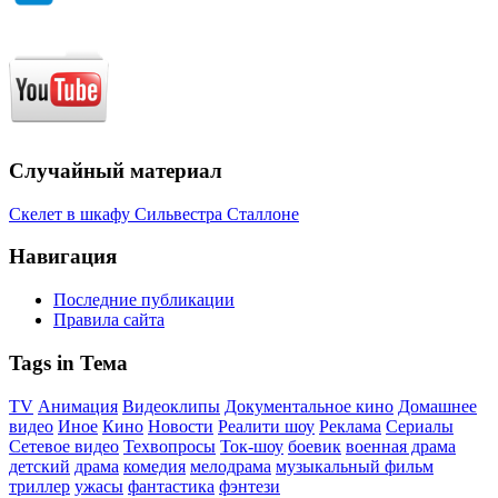
Случайный материал
Скелет в шкафу Сильвестра Сталлоне
Навигация
Последние публикации
Правила сайта
Tags in Тема
TV
Анимация
Видеоклипы
Документальное кино
Домашнее
видео
Иное
Кино
Новости
Реалити шоу
Реклама
Сериалы
Сетевое видео
Техвопросы
Ток-шоу
боевик
военная драма
детский
драма
комедия
мелодрама
музыкальный фильм
триллер
ужасы
фантастика
фэнтези