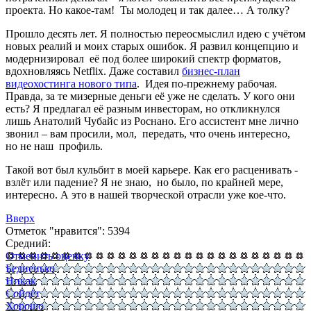
проекта. Но какое-там! Ты молодец и так далее… А толку?
Прошло десять лет. Я полностью переосмыслил идею с учётом
новых реалий и моих старых ошибок. Я развил концепцию и
модернизировал её под более широкий спектр форматов,
вдохновляясь Netflix. Даже составил
бизнес-план
видеохостинга нового типа
. Идея по-прежнему рабочая.
Правда, за те мизерные деньги её уже не сделать. У кого они
есть? Я предлагал её разным инвесторам, но откликнулся
лишь Анатолий Чубайс из Роснано. Его ассистент мне лично
звонил – вам просили, мол, передать, что очень интересно,
но не наш профиль.
Такой вот был кульбит в моей карьере. Как его расценивать -
взлёт или падение? Я не знаю, но было, по крайней мере,
интересно. А это в нашей творческой отрасли уже кое-что.
Вверх
Отметок "нравится": 5394
Средний:
Отменить оценку
Бедненько
Никак
Сойдёт
Хорошо