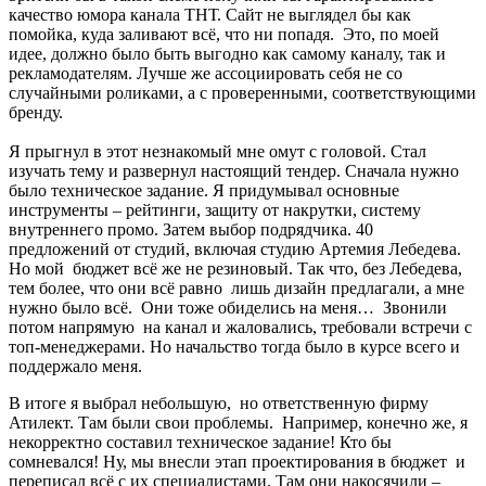
качество юмора канала ТНТ. Сайт не выглядел бы как
помойка, куда заливают всё, что ни попадя. Это, по моей
идее, должно было быть выгодно как самому каналу, так и
рекламодателям. Лучше же ассоциировать себя не со
случайными роликами, а с проверенными, соответствующими
бренду.
Я прыгнул в этот незнакомый мне омут с головой. Стал
изучать тему и развернул настоящий тендер. Сначала нужно
было техническое задание. Я придумывал основные
инструменты – рейтинги, защиту от накрутки, систему
внутреннего промо. Затем выбор подрядчика. 40
предложений от студий, включая студию Артемия Лебедева.
Но мой бюджет всё же не резиновый. Так что, без Лебедева,
тем более, что они всё равно лишь дизайн предлагали, а мне
нужно было всё. Они тоже обиделись на меня… Звонили
потом напрямую на канал и жаловались, требовали встречи с
топ-менеджерами. Но начальство тогда было в курсе всего и
поддержало меня.
В итоге я выбрал небольшую, но ответственную фирму
Атилект. Там были свои проблемы. Например, конечно же, я
некорректно составил техническое задание! Кто бы
сомневался! Ну, мы внесли этап проектирования в бюджет и
переписал всё с их специалистами. Там они накосячили –