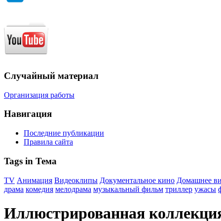
Случайный материал
Организация работы
Навигация
Последние публикации
Правила сайта
Tags in Тема
TV
Анимация
Видеоклипы
Документальное кино
Домашнее в
драма
комедия
мелодрама
музыкальный фильм
триллер
ужасы
Иллюстрированная коллекци