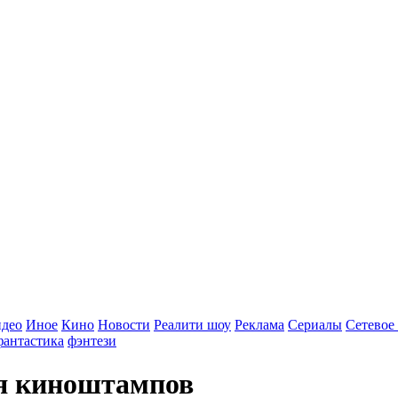
идео
Иное
Кино
Новости
Реалити шоу
Реклама
Сериалы
Сетевое
фантастика
фэнтези
я киноштампов