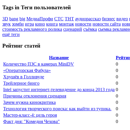
Tags in Теги пользователей
3D
bang
big
МедиаПрофи
СТС
ТНТ
аудиорассказ
бизнес
видео
звук
зомби
игра
кино
книга
монтаж
новости
новости сайта
нов
стоимость рекламного ролика
сценарий
съёмка
сьемка рекламн
ещё теги
Рейтинг статей
Название
Рейти
Количество ПЗС в камерах MiniDV
0
«Операторская Фабула»
0
Хрущёв в Голливуде
0
Трейлерное бинго
0
Intel запустит интернет-телевидение до конца 2013 года
0
Причины отклонения сценария
0
Зачем нужна кинокритика
0
Технология творческого поиска: как выйти из тупика.
0
Мастер-класс-4: цель героя
0
Факт дня: "Комедия Чехова"
0