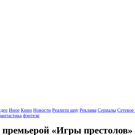
идео
Иное
Кино
Новости
Реалити шоу
Реклама
Сериалы
Сетевое
фантастика
фэнтези
с премьерой «Игры престолов»