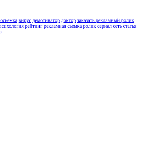
еосьемка
вирус
демотиватор
доктор
заказать рекламный ролик
психология
рейтинг
рекламная сьемка
ролик
сериал
сеть
статья
р