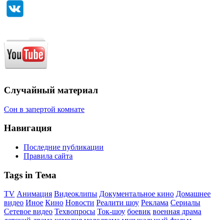
Случайный материал
Сон в запертой комнате
Навигация
Последние публикации
Правила сайта
Tags in Тема
TV
Анимация
Видеоклипы
Документальное кино
Домашнее
видео
Иное
Кино
Новости
Реалити шоу
Реклама
Сериалы
Сетевое видео
Техвопросы
Ток-шоу
боевик
военная драма