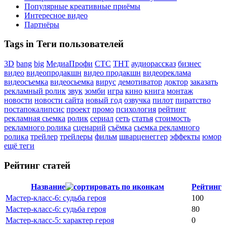
Популярные креативные приёмы
Интересное видео
Партнёры
Tags in Теги пользователей
3D
bang
big
МедиаПрофи
СТС
ТНТ
аудиорассказ
бизнес
видео
видеопродакшн
видео продакшн
видеореклама
видеосъемка
видеосьемка
вирус
демотиватор
доктор
заказать
рекламный ролик
звук
зомби
игра
кино
книга
монтаж
новости
новости сайта
новый год
озвучка
пилот
пиратство
постапокалипсис
проект
промо
психология
рейтинг
рекламная сьемка
ролик
сериал
сеть
статья
стоимость
рекламного ролика
сценарий
съёмка
сьемка рекламного
ролика
трейлер
трейлеры
фильм
шварценеггер
эффекты
юмор
ещё теги
Рейтинг статей
Название
Рейтинг
Мастер-класс-6: судьба героя
100
Мастер-класс-6: судьба героя
80
Мастер-класс-5: характер героя
0