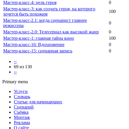
Мастер-класс-4: цель героя
0
Мастер-класс-3: как создать героя, на которого
100
хочется быть похожим
Мастер-класс-2.1: когда сценарист главнее
0
режиссера
Мастер-класс-2.0: Телесериал как высокий жанр
0
Мастер-класс-1: главная тайна кино
100
Мастер-класс-16: Вдохновение
0
Мастер-класс-15: сценарная запись
0
‹‹
69 из 130
››
Primary menu
Услуги
Словарь
Статьи для начинающих
Сценарий
Съёмка
Монтаж
Реклама
О сайте