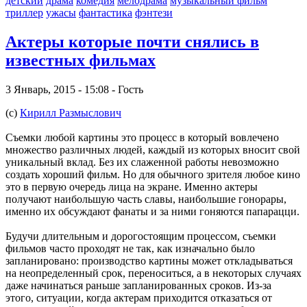
детский
драма
комедия
мелодрама
музыкальный фильм
триллер
ужасы
фантастика
фэнтези
Актеры которые почти снялись в
известных фильмах
3 Январь, 2015 - 15:08 - Гость
(с)
Кирилл Размыслович
Съемки любой картины это процесс в который вовлечено
множество различных людей, каждый из которых вносит свой
уникальный вклад. Без их слаженной работы невозможно
создать хороший фильм. Но для обычного зрителя любое кино
это в первую очередь лица на экране. Именно актеры
получают наибольшую часть славы, наибольшие гонорары,
именно их обсуждают фанаты и за ними гоняются папарацци.
Будучи длительным и дорогостоящим процессом, съемки
фильмов часто проходят не так, как изначально было
запланировано: производство картины может откладываться
на неопределенный срок, переноситься, а в некоторых случаях
даже начинаться раньше запланированных сроков. Из-за
этого, ситуации, когда актерам приходится отказаться от