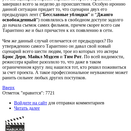
завершил всего за неделю до происшествия. Особую иронию
данной ситуации придает то, что сценарии двух его
предыдущих лент (“
Бесславные ублюдки
” и “
Джанго
освобожденный
”) появлялись в свободном доступе задолго
до начала съемок самих фильмов, причем скорее всего сам
Тарантино же и был причастен к их появлению в сети.
Чем же данный случай отличается от предыдущих? По
утверждению самого Тарантино он давал свой новый
сценарий всего шести людям, трое из которых это актеры
Брюс Дерн
,
Майкл Мэдсен
и
Тим Рот
. По всей видимости,
режиссера крайне разозлило то, что даже в таком
ограниченном кругу лиц нашелся тот, кто решил поживиться
за счет проекта. А такое профессиональное неуважение может
ранить сильнее любых других поступков.
Вверх
Отметок "нравится": 7721
Войдите на сайт
для отправки комментариев
Читать далее