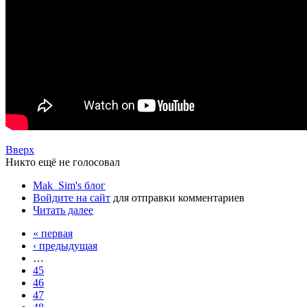
Вверх
Никто ещё не голосовал
Mak_Sim's блог
Войдите на сайт
для отправки комментариев
Читать далее
« первая
‹ предыдущая
…
45
46
47