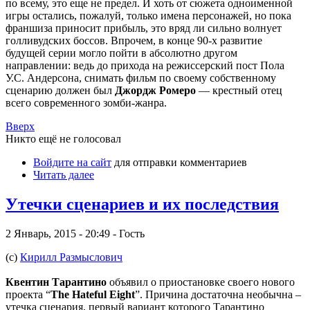
по всему, это еще не предел. И хоть от сюжета одноименной
игры остались, пожалуй, только имена персонажей, но пока
франшиза приносит прибыль, это вряд ли сильно волнует
голливудских боссов. Впрочем, в конце 90-х развитие
будущей серии могло пойти в абсолютно другом
направлении: ведь до прихода на режиссерский пост Пола
У.С. Андерсона, снимать фильм по своему собственному
сценарию должен был
Джордж Ромеро
— крестный отец
всего современного зомби-жанра.
Вверх
Никто ещё не голосовал
Войдите на сайт
для отправки комментариев
Читать далее
Утечки сценариев и их последствия
2 Январь, 2015 - 20:49 - Гость
(с)
Кирилл Размыслович
Квентин Тарантино
объявил о приостановке своего нового
проекта “
The Hateful Eight
”. Причина достаточна необычна –
утечка сценария, первый вариант которого Тарантино