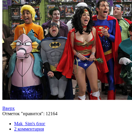
Вверх
Отметок "нравится": 12164
Mak_Sim's блог
2 комментария