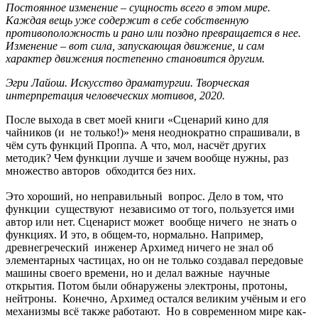
Постоянное изменение – сущность всего в этом мире.
Каждая вещь уже содержит в себе собственную
противоположность и рано или поздно превращается в нее.
Изменение – вот сила, запускающая движение, и сам
характер движения постепенно становится другим.
Эгри Лайош. Искусство драматургии. Творческая
интерпретация человеческих мотивов, 2020.
После выхода в свет моей книги «Сценарий кино для
чайников (и не только!)» меня неоднократно спрашивали, в
чём суть функций Проппа. А что, мол, насчёт других
методик? Чем функции лучше и зачем вообще нужны, раз
множество авторов обходится без них.
Это хороший, но неправильный вопрос. Дело в том, что
функции существуют независимо от того, пользуется ими
автор или нет. Сценарист может вообще ничего не знать о
функциях. И это, в общем-то, нормально. Например,
древнегреческий инженер Архимед ничего не знал об
элементарных частицах, но он не только создавал передовые
машины своего времени, но и делал важные научные
открытия. Потом были обнаружены электроны, протоны,
нейтроны. Конечно, Архимед остался великим учёным и его
механизмы всё также работают. Но в современном мире как-