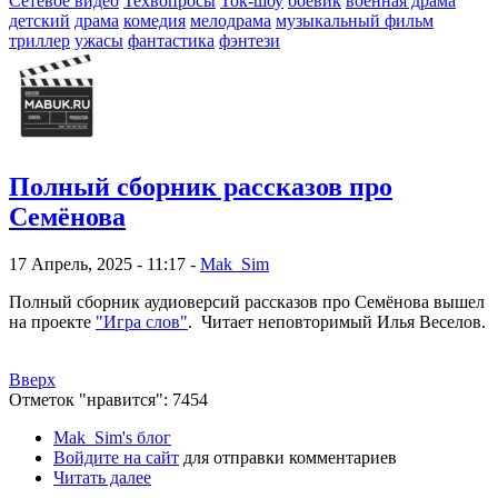
Сетевое видео
Техвопросы
Ток-шоу
боевик
военная драма
детский
драма
комедия
мелодрама
музыкальный фильм
триллер
ужасы
фантастика
фэнтези
Полный сборник рассказов про
Семёнова
17 Апрель, 2025 - 11:17 -
Mak_Sim
Полный сборник аудиоверсий рассказов про Семёнова вышел
на проекте
"Игра слов"
.
Читает неповторимый Илья Веселов.
Вверх
Отметок "нравится": 7454
Mak_Sim's блог
Войдите на сайт
для отправки комментариев
Читать далее