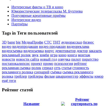
Интересные факты о ТВ и кино
Юмористические телерассказы М. Бухтеева
Популярные креативные приёмы
Интересное видео
Партнёры
Tags in Теги пользователей
3D
bang
big
МедиаПрофи
СТС
ТНТ
аудиорассказ
бизнес
видео
видеопродакшн
видео продакшн
видеореклама
видеосъемка
видеосьемка
вирус
демотиватор
доктор
заказать
рекламный ролик
звук
зомби
игра
кино
книга
монтаж
новости
новости сайта
новый год
озвучка
пилот
пиратство
постапокалипсис
проект
промо
психология
рейтинг
рекламная сьемка
ролик
сериал
сеть
статья
стоимость
рекламного ролика
сценарий
съёмка
сьемка рекламного
ролика
трейлер
трейлеры
фильм
шварценеггер
эффекты
юмор
ещё теги
Рейтинг статей
Рейтинг
Название