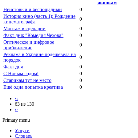
Неистовый и беспощадный
0
История кино (часть 1): Рождение
0
кинематографа.
Монтаж в сценарии
0
Факт дня: "Комедия Чехова"
0
Оптическое и цифровое
0
приближение
Реклама в Украине подешевела на
0
порядок
Факт дня
0
С Новым годом!
0
Старикам тут не место
0
Ещё одна попытка креатива
0
‹‹
63 из 130
››
Primary menu
Услуги
Словарь